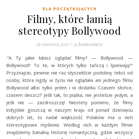
DLA POCZĄTKUJĄCYCH
Filmy, które łamią
stereotypy Bollywood
16 czerwca 2017
/
21 komentarzy
.“A Ty jakie lubisz oglądać filmy? — Bollywood. —
Bollywood? To te, w których tylko tańczą i śpiewają?”
Przyznajcie, pewnie nie raz słyszeliście podobny tekst od
osoby, która nigdy w życiu nie oglądała ani jednego filmu
Bollywood albo tylko jeden i w dodatku Czasem słońce,
czasem deszcz? Jeśli tak, to piątka, nie jesteście jedyni, a
jeśli nie — zazdroszczę! Niestety pomimo, że filmy
indyjskie goszczą w naszym kraju od ponad dziesięciu
dobrych lat, to nadal większość Polaków ma o nich
stereotypowe myślenie. Według nich w każdym filmie
znajdziemy banalną historię romantyczną, gdzie wszyscy