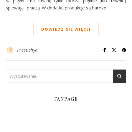
są piękni i na zmianę tylko tańczą, pięknie (lub dziwnie)
śpiewają i płaczą. W dodatku produkcje są bardzo…
DOWIEDZ SIĘ WIĘCEJ
Preetishya
FANPAGE