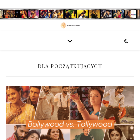
DLA POCZĄTKUJĄCYCH