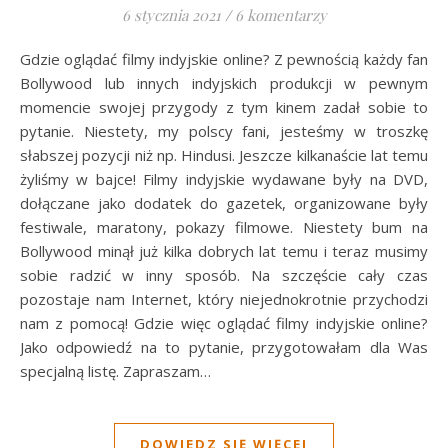
6 stycznia 2021
/
6 komentarzy
Gdzie oglądać filmy indyjskie online? Z pewnością każdy fan
Bollywood lub innych indyjskich produkcji w pewnym
momencie swojej przygody z tym kinem zadał sobie to
pytanie. Niestety, my polscy fani, jesteśmy w troszkę
słabszej pozycji niż np. Hindusi. Jeszcze kilkanaście lat temu
żyliśmy w bajce! Filmy indyjskie wydawane były na DVD,
dołączane jako dodatek do gazetek, organizowane były
festiwale, maratony, pokazy filmowe. Niestety bum na
Bollywood minął już kilka dobrych lat temu i teraz musimy
sobie radzić w inny sposób. Na szczęście cały czas
pozostaje nam Internet, który niejednokrotnie przychodzi
nam z pomocą! Gdzie więc oglądać filmy indyjskie online?
Jako odpowiedź na to pytanie, przygotowałam dla Was
specjalną listę. Zapraszam…
DOWIEDZ SIĘ WIĘCEJ