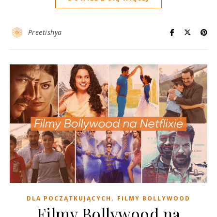
Preetishya
,
DLA POCZĄTKUJĄCYCH
FILMY BOLLYWOOD
Filmy Bollywood na