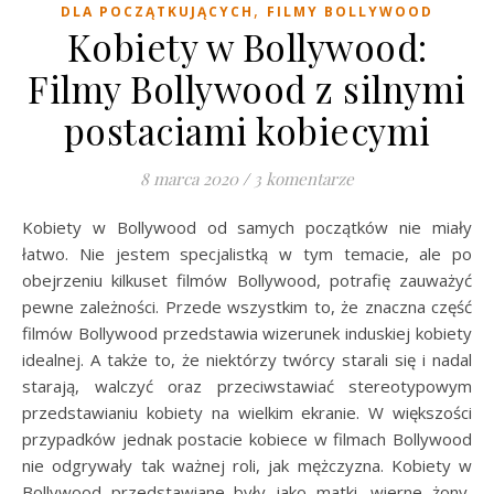
,
DLA POCZĄTKUJĄCYCH
FILMY BOLLYWOOD
Kobiety w Bollywood:
Filmy Bollywood z silnymi
postaciami kobiecymi
8 marca 2020
/
3 komentarze
Kobiety w Bollywood od samych początków nie miały
łatwo. Nie jestem specjalistką w tym temacie, ale po
obejrzeniu kilkuset filmów Bollywood, potrafię zauważyć
pewne zależności. Przede wszystkim to, że znaczna część
filmów Bollywood przedstawia wizerunek induskiej kobiety
idealnej. A także to, że niektórzy twórcy starali się i nadal
starają, walczyć oraz przeciwstawiać stereotypowym
przedstawianiu kobiety na wielkim ekranie. W większości
przypadków jednak postacie kobiece w filmach Bollywood
nie odgrywały tak ważnej roli, jak mężczyzna. Kobiety w
Bollywood przedstawiane były jako matki, wierne żony,