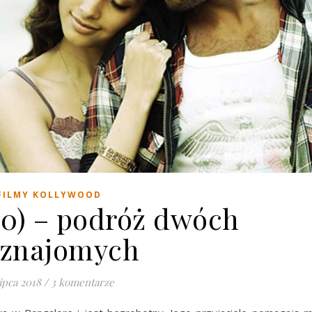
FILMY KOLLYWOOD
10) – podróż dwóch
eznajomych
lipca 2018
/
3 komentarze