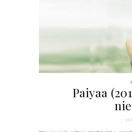
Paiyaa (20
ni
13 