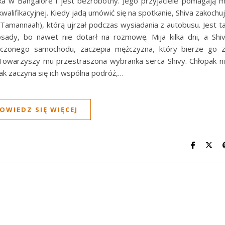
zka w Bangalore i jest bezrobotny. Jego przyjaciele pomagają 
alifikacyjnej. Kiedy jadą umówić się na spotkanie, Shiva zakochu
Tamannaah), którą ujrzał podczas wysiadania z autobusu. Jest t
sady, bo nawet nie dotarł na rozmowę. Mija kilka dni, a Shi
yczonego samochodu, zaczepia mężczyzna, który bierze go 
 Towarzyszy mu przestraszona wybranka serca Shivy. Chłopak n
 tak zaczyna się ich wspólna podróż,…
OWIEDZ SIĘ WIĘCEJ