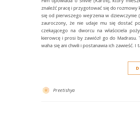
Film opowiada o Shivie (Karthi), który mies
znaleźć pracę i przygotować się do rozmowy kw
się od pierwszego wejrzenia w dziewczynie (
zauroczony, że nie udaje mu się dostać po
czekającego na dworcu na właściciela poż
kierowcę i prosi by zawiózł go do Madrasu.
waha się ani chwili i postanawia ich zawieść. I
D
Preetishya