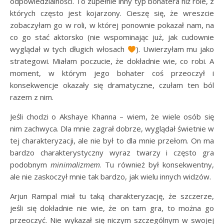
odpowiedzialności. To zupełnie inny typ bohatera niż role, z
których często jest kojarzony. Cieszę się, że wreszcie
zobaczyłam go w roli, w której ponownie pokazał nam, na
co go stać aktorsko (nie wspominając już, jak cudownie
wyglądał w tych długich włosach
). Uwierzyłam mu jako
strategowi. Miałam poczucie, że dokładnie wie, co robi. A
moment, w którym jego bohater coś przeoczył i
konsekwencje okazały się dramatyczne, czułam ten ból
razem z nim.
Jeśli chodzi o Akshaye Khanna – wiem, że wiele osób się
nim zachwyca. Dla mnie zagrał dobrze, wyglądał świetnie w
tej charakteryzacji, ale nie był to dla mnie przełom. On ma
bardzo charakterystyczny wyraz twarzy i często gra
podobnym
minimalizmem
. Tu również był konsekwentny,
ale nie zaskoczył mnie tak bardzo, jak wielu innych widzów.
Arjun Rampal miał tu taką charakteryzację, że szczerze,
jeśli się dokładnie nie wie, że on tam gra, to można go
przeoczyć. Nie wykazał się niczym szczególnym w swojej