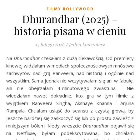
FILMY BOLLYWOOD
Dhurandhar (2025) –
historia pisana w cieniu
15 lutego 2026
/
Jeden komentarz
Na
Dhurandhar
czekałam z dużą ciekawością. Od premiery
kinowej widziałam w mediach społecznościowych mnóstwo
zachwytów nad grą Ranveera, nad historią i ogólnie nad
wszystkim. Sama jednak nie wczytywałam się ani w fabułę,
ani nie obejrzałam 4-minutowego zwiastuna. Nie
wiedziałam nawet dokładnie, kto gra w tym filmie z
wyjątkiem Ranveera Singha, Akshaye Khanna i Arjuna
Rampala. Chciałam usiąść do seansu z czystą głową, by
jeszcze bardziej się zaskoczyć się lub po prostu zawieźć z
mniejszym bólem. Kiedy wreszcie
Dhurandhar
pojawił się
na Netflixie, byłam podekscytowana, bo chciałam