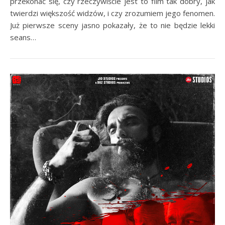
przekonać się, czy rzeczywiście jest to film tak dobry, jak
twierdzi większość widzów, i czy zrozumiem jego fenomen.
Już pierwsze sceny jasno pokazały, że to nie będzie lekki
seans…