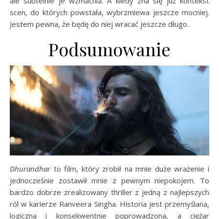
ale subtelnie je wzmacnia. A kiedy zna się już kontekst
scen, do których powstała, wybrzmiewa jeszcze mocniej.
Jestem pewna, że będę do niej wracać jeszcze długo.
Podsumowanie
Dhurandhar
to film, który zrobił na mnie duże wrażenie i
jednocześnie zostawił mnie z pewnym niepokojem. To
bardzo dobrze zrealizowany thriller z jedną z najlepszych
ról w karierze Ranveera Singha. Historia jest przemyślana,
logiczna i konsekwentnie poprowadzona, a ciężar